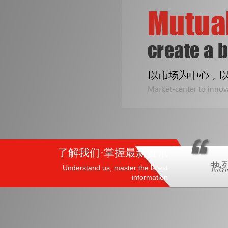
了解我们·掌握最新资讯
热
Understand us, master the latest
information
产品分类
/ PRODUCT