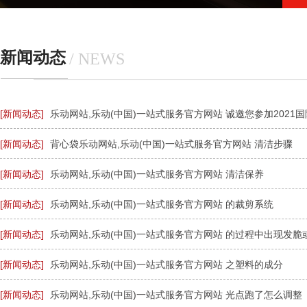
新闻动态
/ NEWS
[新闻动态]
乐动网站,乐动(中国)一站式服务官方网站 诚邀您参加2021
[新闻动态]
背心袋乐动网站,乐动(中国)一站式服务官方网站 清洁步骤
[新闻动态]
乐动网站,乐动(中国)一站式服务官方网站 清洁保养
[新闻动态]
乐动网站,乐动(中国)一站式服务官方网站 的裁剪系统
[新闻动态]
乐动网站,乐动(中国)一站式服务官方网站 的过程中出现发
[新闻动态]
乐动网站,乐动(中国)一站式服务官方网站 之塑料的成分
[新闻动态]
乐动网站,乐动(中国)一站式服务官方网站 光点跑了怎么调整