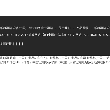
乐动网站,乐动(中国)一站式服务官方网站
-
关于我们
-
产品展示
-
乐动网站,乐
COPYRIGHT © 2017 乐动网站,乐动(中国)一站式服务官方网站 . ALL RIGHTS RES
友情链接: | | | | | | |
足球网-足球（中国）
世界杯官方入口-世界杯（中国）
世界杯官网-世界杯(中国)一
官网
华体会hth·（体育）中国官方网站-华体（中国）
乐动官方网页版-乐动(中国)
华